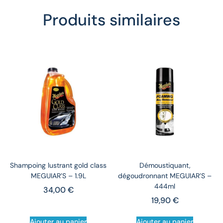
Produits similaires
Shampoing lustrant gold class
Démoustiquant,
MEGUIAR’S – 1.9L
dégoudronnant MEGUIAR’S –
444ml
34,00
€
19,90
€
Ajouter au panier
Ajouter au panier