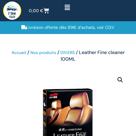
0,00
€
Livraison offerte dès 89€ d’achats, voir CGV
/
/
/ Leather Fine cleaner
Accueil
Nos produits
DIVERS
100ML