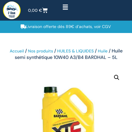
0,00
€
Livraison offerte dès 89€ d’achats, voir CGV
/
/
/
/ Huile
Accueil
Nos produits
HUILES & LIQUIDES
Huile
semi synthétique 10W40 A3/B4 BARDHAL – 5L