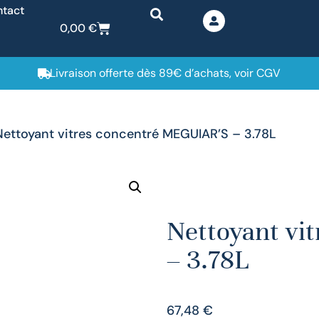
tact
0,00
€
Livraison offerte dès 89€ d’achats, voir CGV
Nettoyant vitres concentré MEGUIAR’S – 3.78L
Nettoyant vi
– 3.78L
67,48
€