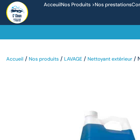
Acceuil
Nos Produits >
Nos prestations
Con
/
/
/
/ 
Accueil
Nos produits
LAVAGE
Nettoyant extérieur