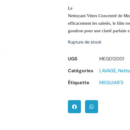
Le
Nettoyant Vitres Concentré de Meg
efficacement les saletés, le film ro
goudron pour une clarté parfaite et
Rupture de stock
UGS
MEGD12001
Catégories
LAVAGE
,
Netto
Étiquette
MEGUIAR'S