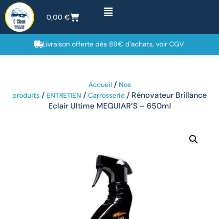
0,00
€
Livraison offerte dès 89€ d’achats, voir CGV
/
Accueil
Nos
/
/
/ Rénovateur Brillance
produits
ENTRETIEN
Carrosserie
Eclair Ultime MEGUIAR’S – 650ml