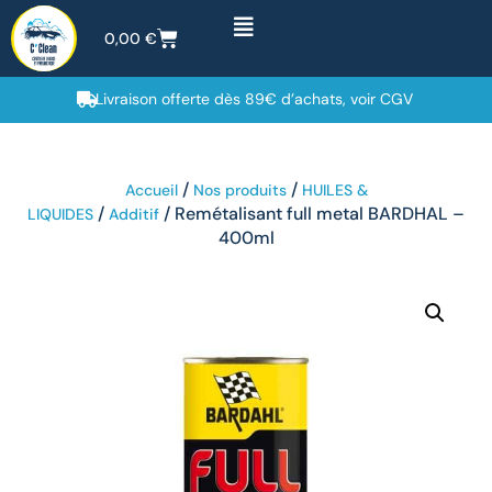
0,00
€
Livraison offerte dès 89€ d’achats, voir CGV
/
/
Accueil
Nos produits
HUILES &
/
/ Remétalisant full metal BARDHAL –
LIQUIDES
Additif
400ml