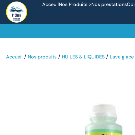
Acceuil
Nos Produits >
Nos prestations
Con
/
/
/
Accueil
Nos produits
HUILES & LIQUIDES
Lave glace