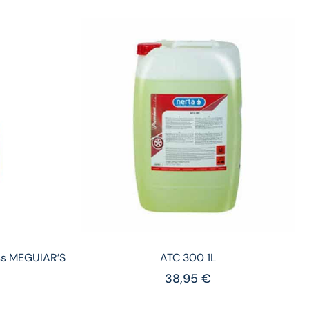
ass MEGUIAR’S
ATC 300 1L
38,95
€