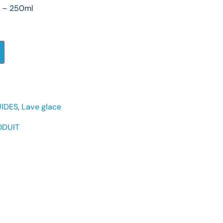
 – 250ml
UIDES
,
Lave glace
ODUIT