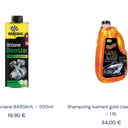
octane BARDAHL – 500ml
Shampoing lustrant gold cl
– 1.9L
19,90
€
34,00
€