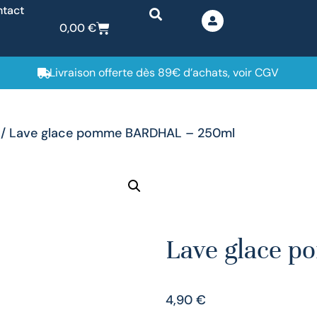
tact
0,00
€
Livraison offerte dès 89€ d’achats, voir CGV
/ Lave glace pomme BARDHAL – 250ml
Lave glace 
4,90
€