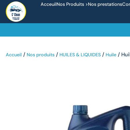
Acceuil
Nos Produits >
Nos prestations
Con
/
/
/
/ Hui
Accueil
Nos produits
HUILES & LIQUIDES
Huile