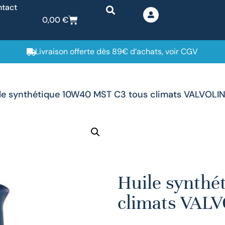
tact
0,00
€
Livraison offerte dès 89€ d’achats, voir CGV
le synthétique 10W40 MST C3 tous climats VALVOLI
Huile synthé
climats VAL