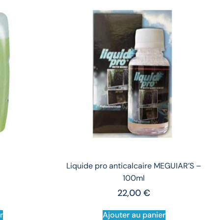
Liquide pro anticalcaire MEGUIAR’S –
100ml
22,00
€
r
Ajouter au panier