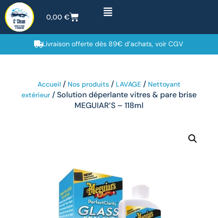
0,00
€
Livraison offerte dès 89€ d’achats, voir CGV
/
/
/
Accueil
Nos produits
LAVAGE
Nettoyant
/ Solution déperlante vitres & pare brise
extérieur
MEGUIAR’S – 118ml