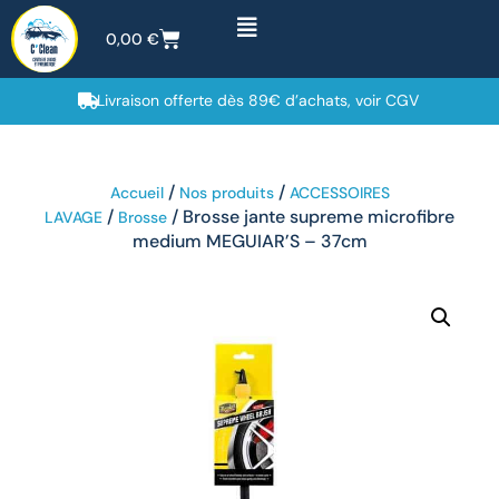
0,00
€
Livraison offerte dès 89€ d’achats, voir CGV
/
/
Accueil
Nos produits
ACCESSOIRES
/
/ Brosse jante supreme microfibre
LAVAGE
Brosse
medium MEGUIAR’S – 37cm